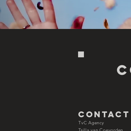
c
contact
TvC Agency
Tsilla van Coevo
rden