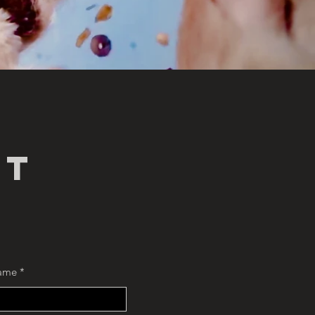
nt
ame