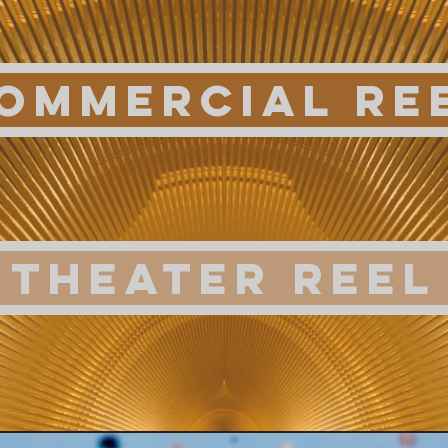
ommercial re
theater reel