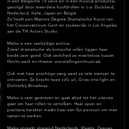
in een Belgische TV serie en in een musical productie,
gevolgd door meerdere hoofdrollen in o.a. Duitsland,
Nederland, Italië, Japan en België.
Ze heeft een Masters Degree Dramatische Kunst van
het Conservatorium Gent en studeerde in Los Angeles
aan de TVI Actors Studio.
Maike is een veelzijdige actrice.
Zowel dramatische als komische rollen liggen haar
beide zeer goed. Ook switched ze moeiteloos tussen
film/tv-werk en theater voorstellingen/musicals.
Ook met haar prachtige zang weet ze vele mensen te
ontroeren.
Ze bracht twee cd’s uit, Grow into light en
Dichterbij Broadway.
Maike is zeer gedreven en gaat altijd tot het uiterste
gaat om haar rollen te vertolken. Haar open en
positieve karakter maakt haar een fijn persoon om mee
samen te werken.
Maike spreekt vloeiend Nederlands, Vlaams, Zeeuws,