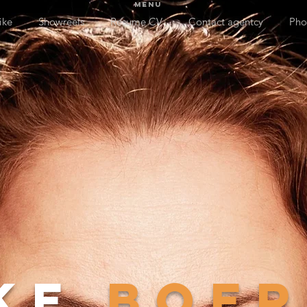
menu
ike
Showreels
Resume CV
Contact agentcy
Pho
ke
boe