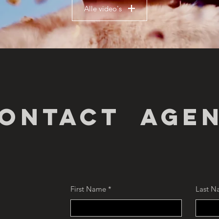
Alle video's
ontact age
First Name
Last N