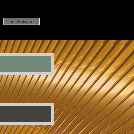
See Resume
l